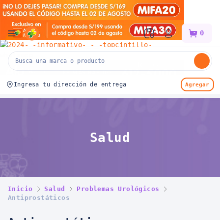
Mifarma
0
Ingresa tu dirección de entrega
Agregar
Salud
Inicio
Salud
Problemas Urológicos
Antiprostáticos