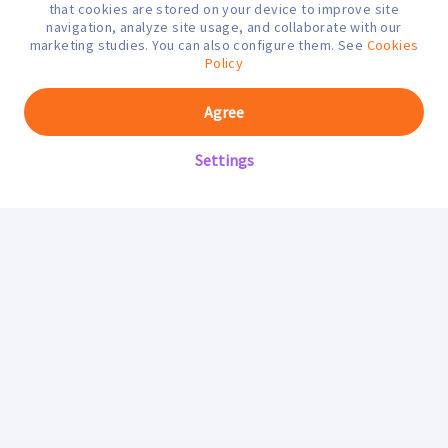
that cookies are stored on your device to improve site
navigation, analyze site usage, and collaborate with our
marketing studies. You can also configure them. See
Cookies
¿En qué podemos ayudarte hoy?
Policy
Agree
Settings
Mifarma