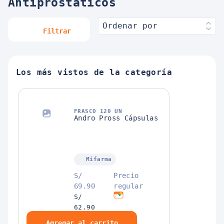
Antiprostáticos
Ordenar por
Filtrar
Los más vistos de la categoría
FRASCO 120 UN
Andro Pross Cápsulas
Mifarma
S/
Precio
69.90
regular
S/
62.90
S/
Agregar al carrito
59.70