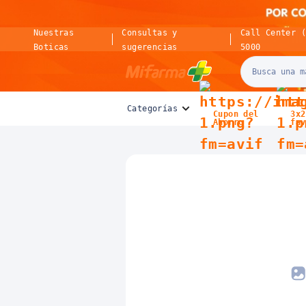
Nuestras
Consultas y
Call Center 
Boticas
sugerencias
5000
Mifarma
Categorías
Cupon del
3x2
Ahorro
fav