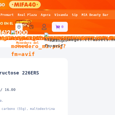
Promart
Real Plaza
Agora
Vivanda
Sip
MIA Beauty Bar
0
nas
Catálogos
Monedero del
Ahorro
ructose 226ERS
S/ 16.00
a.
 carbono (55g), maltodextrina