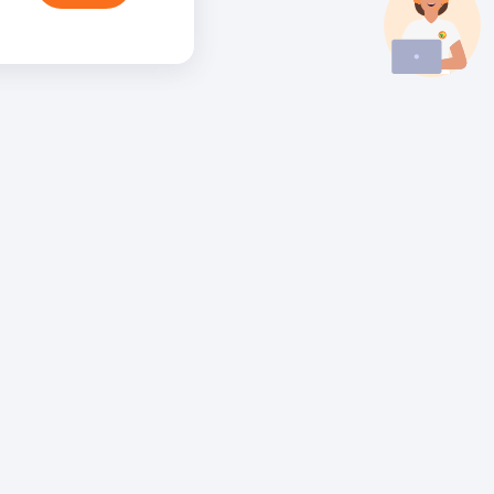
íguenos
Libro de
reclamaciones