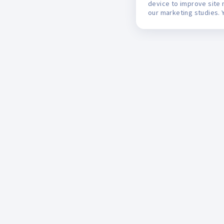
device to improve site 
our marketing studies. 
Mifarma
M
Monedero del Ahorro
L
Programa Apoyo al Paciente
R
Catálogo del mes
R
Intercorp y socios
T