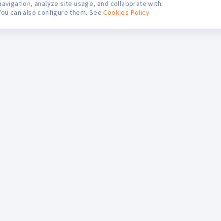
navigation, analyze site usage, and collaborate with
You can also configure them. See
Cookies Policy
S
ifarma Digital
Contáctanos
egales
Nuestras boticas
etiro en Botica
Información Médica
esultado de Concursos
Consultas y Sugerencias
érminos y condiciones
Trabaja con nosotros