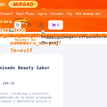
Promart
Real Plaza
Agora
Vivanda
Sip
MIA Beauty Bar
0
nas
Catálogos
Monedero del
Ahorro
minado Beauty Sabor
/ 299.70
entes, vitaminas y minerales
adecuada de la mujer,promueven
ribuyen a mantenerse activa y