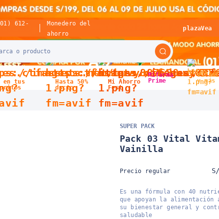
(01) 612-
Monedero del
plazaVea
ahorro
Mifarma
Vitami
Prime
y más
 en tus
Hasta 50%
Mi Ahorro
oritos
dscto
Fest
SUPER PACK
Pack 03 Vital Vita
Vainilla
S
Precio regular
Es una fórmula con 40 nutri
que apoyan la alimentación 
su bienestar general y cont
saludable