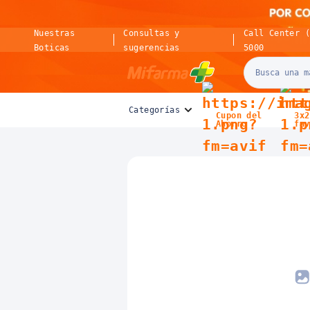
Nuestras
Consultas y
Call Center 
Boticas
sugerencias
5000
Mifarma
Categorías
Cupon del
3x2
Ahorro
fav