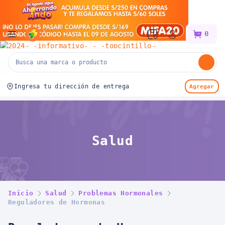
Mifarma
0
Ingresa tu dirección de entrega
Agregar
Salud
Inicio
Salud
Problemas Hormonales
Reguladores de Hormonas