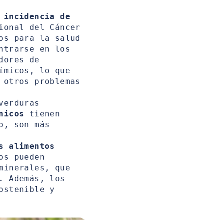
 incidencia de
ional del Cáncer
os para la salud
ntrarse en los
dores de
ímicos, lo que
 otros problemas
verduras
nicos
tienen
o, son más
s alimentos
os pueden
minerales, que
.
Además, los
ostenible y