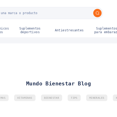
ahorro
Cuidado del
Cuidado
Packs del
bebé
personal
Ahorro
M
A
nicos
Suplementos
Suplemento
Antiestresantes
os
deportivos
para embara
Mundo Bienestar Blog
EMAS
VITAMINAS
BIENESTAR
TIPS
MINERALES