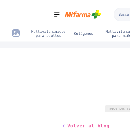
Boticas
sugerencias
5000
Mifarma
Mifarma
Categorías
Prime
Zona
Depor
Multivitaminicos
Multivitamí
Colágenos
para adultos
para niñ
TODOS LOS T
Volver al blog