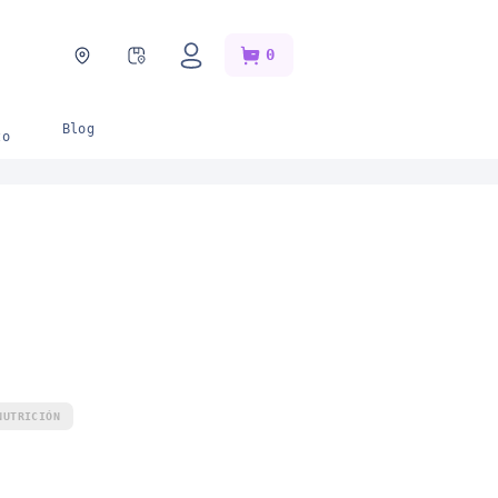
0
Blog
Catálogos
onedero del
horro
s
Blog
zo
NUTRICIÓN