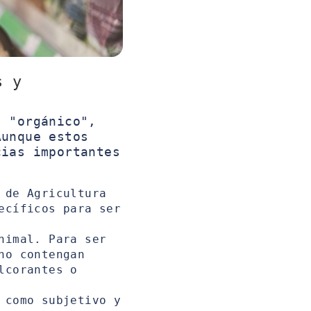
s y
s "orgánico",
Aunque estos
cias importantes
 de Agricultura
ecíficos para ser
nimal. Para ser
no contengan
lcorantes o
 como subjetivo y