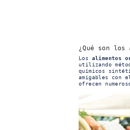
¿Qué son los 
Los
alimentos o
utilizando méto
químicos sintét
amigables con e
ofrecen numeros