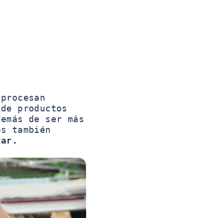
procesan
 de productos
demás de ser más
os también
tar.