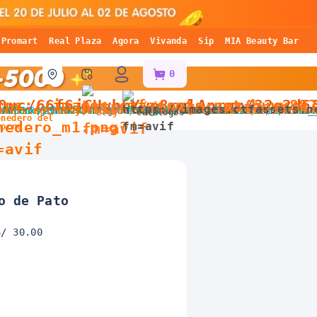
Promart
Real Plaza
Agora
Vivanda
Sip
MIA Beauty Bar
0
Blog
Catálogos
onedero del
horro
o de Pato
S/ 30.00