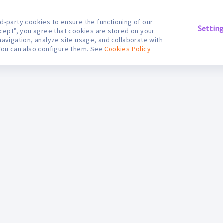
d-party cookies to ensure the functioning of our
Settin
ccept”, you agree that cookies are stored on your
navigation, analyze site usage, and collaborate with
You can also configure them. See
Cookies Policy
S
ifarma Digital
Contáctanos
egales
Nuestras boticas
etiro en Botica
Información Médica