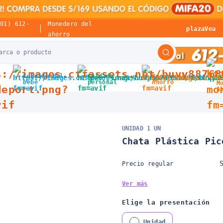
(01) 612-
Monedero del
plazaVea
ahorro
Cuidado del
Cuidado
Packs del
bebé
personal
Ahorro
M
A
UNIDAD 1 UN
Chata Plástica Pic
Precio regular
Ver más
Elige la presentación
Unidad