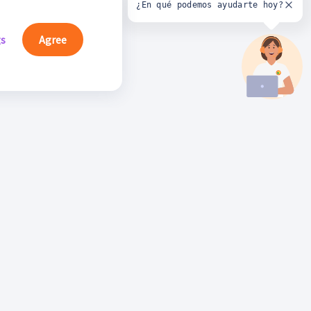
¿En qué podemos ayudarte hoy?
gs
Agree
íguenos