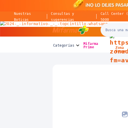
Nuestras
Consultas y
Call Center 
Boticas
sugerencias
5000
Mifarma
Mifarma
Categorías
Prime
Zona
Depor