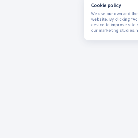
Cookie policy
We use our own and thir
website. By clicking “A
device to improve site 
our marketing studies. 
Mifarma
M
Monedero del Ahorro
L
Programa Apoyo al Paciente
R