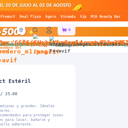
Promart
Real Plaza
Agora
Vivanda
Sip
MIA Beauty Bar
0
Blog
Catálogos
onedero del
horro
ct Estéril
S/ 25.00
edianas y grandes. Ideales
nores.
comendados para proteger zonas
es para lavar, bañarse y
sello adherente.