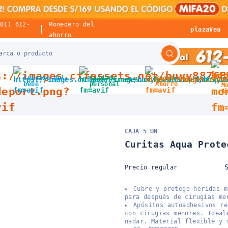
(01) 612-
Monedero del
plazaVea
ahorro
Cuidado del
Cuidado
Packs del
bebé
personal
Ahorro
M
A
CAJA 5 UN
Curitas Aqua Prote
Precio regular
Cubre y protege heridas m
para después de cirugías me
Apósitos autoadhesivos re
con cirugías menores. Ideal
nadar. Material flexible y 