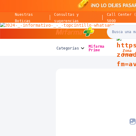
Nuestras
Consultas y
Call Center 
Boticas
sugerencias
5000
Mifarma
Mifarma
Categorías
Prime
Zona
Depor