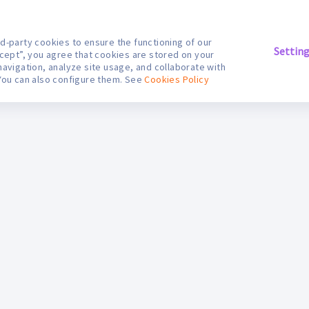
d-party cookies to ensure the functioning of our
Settin
ccept”, you agree that cookies are stored on your
navigation, analyze site usage, and collaborate with
You can also configure them. See
Cookies Policy
S
ifarma Digital
Contáctanos
egales
Nuestras boticas