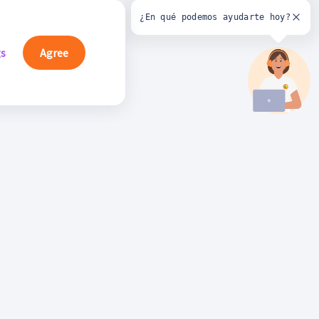
¿En qué podemos ayudarte hoy?
gs
Agree
íguenos