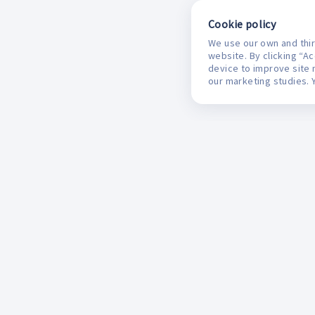
Cookie policy
We use our own and thir
website. By clicking “A
device to improve site 
our marketing studies. 
Mifarma
M
Monedero del Ahorro
L