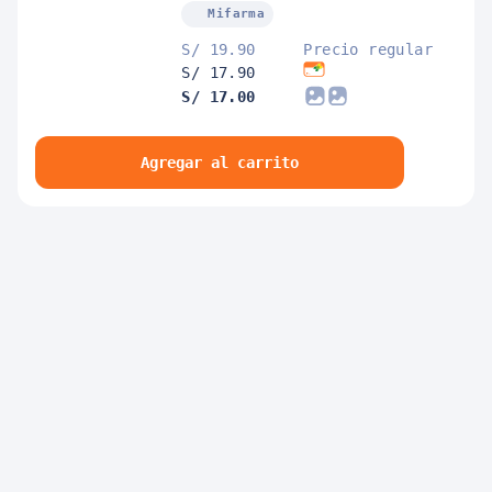
Tableta Efervescente
Mifarma
Sabor Cereza
S/ 19.90
Precio regular
S/ 17.90
S/ 17.00
Agregar al carrito