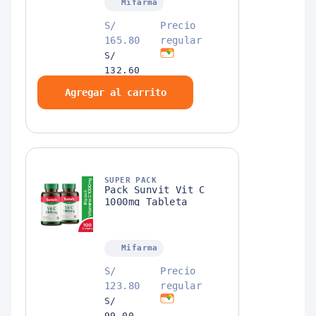
Mifarma
S/
Precio
165.80
regular
S/
132.60
S/
Agregar al carrito
125.90
SUPER PACK
Pack Sunvit Vit C
1000mg Tableta
Mifarma
S/
Precio
123.80
regular
S/
99.00