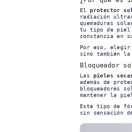
El
protector so
radiación ultra
quemaduras sola
tu tipo de piel
constancia en s
Por eso, elegir
sino también la
Bloqueador so
Las
pieles seca
además de prote
bloqueadores so
mantener la pie
Este tipo de fó
sin sensación d