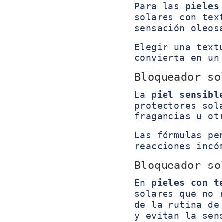
Para las
pieles
solares con tex
sensación oleos
Elegir una text
convierta en un
Bloqueador so
La
piel sensibl
protectores sol
fragancias u ot
Las fórmulas pe
reacciones incó
Bloqueador so
En
pieles con t
solares que no 
de la rutina de
y evitan la sen