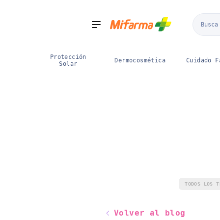
Boticas
sugerencias
5000
Mifarma
Mifarma
Categorías
Prime
Zona
Depor
Protección
Dermocosmética
Cuidado F
Solar
TODOS LOS T
Volver al blog