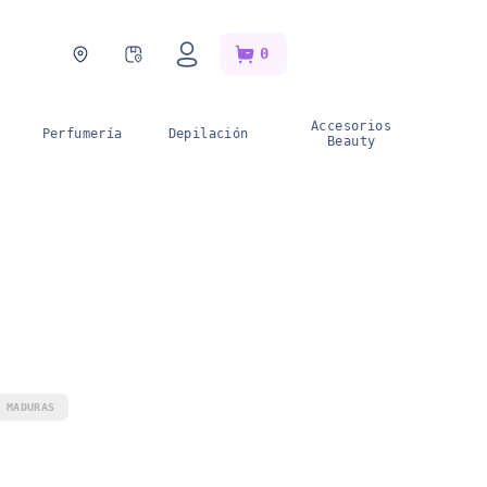
0
Blog
Catálogos
onedero del
horro
Accesorios
Perfumería
Depilación
Beauty
 MADURAS