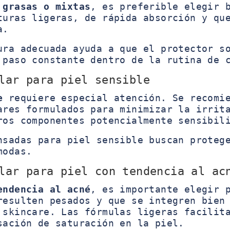
 grasas o mixtas
, es preferible elegir 
turas ligeras, de rápida absorción y qu
a.
ura adecuada ayuda a que el protector s
 paso constante dentro de la rutina de 
lar para piel sensible
e
requiere especial atención. Se recomie
ares formulados para minimizar la irrit
ros componentes potencialmente sensibil
nsadas para piel sensible buscan proteg
modas.
lar para piel con tendencia al ac
endencia al acné
, es importante elegir 
resulten pesados y que se integren bien
 skincare. Las fórmulas ligeras facilit
sación de saturación en la piel.