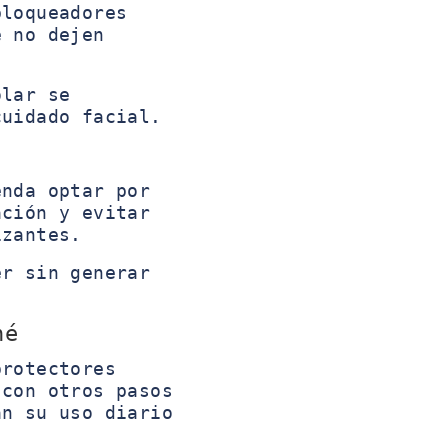
bloqueadores
e no dejen
olar se
cuidado facial.
nda optar por
ación y evitar
izantes.
er sin generar
né
protectores
 con otros pasos
an su uso diario