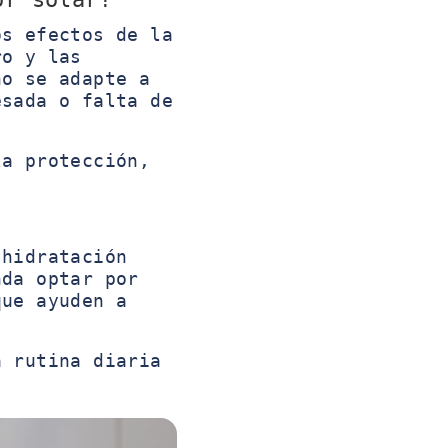
s efectos de la
ro y las
no se adapte a
esada o falta de
la protección,
hidratación
nda optar por
que ayuden a
a rutina diaria