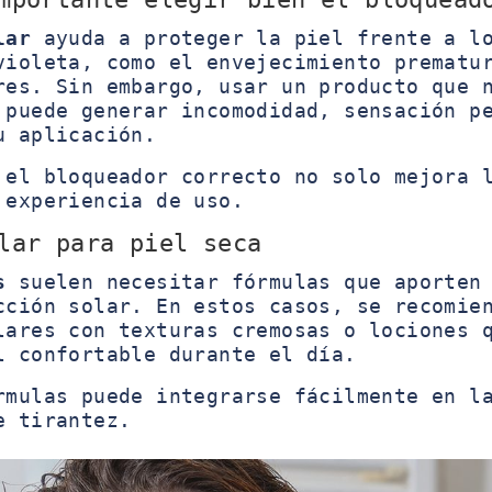
lar
ayuda a proteger la piel frente a lo
violeta, como el envejecimiento prematu
res. Sin embargo, usar un producto que 
 puede generar incomodidad, sensación p
u aplicación.
 el bloqueador correcto no solo mejora 
 experiencia de uso.
lar para piel seca
s
suelen necesitar fórmulas que aporten 
cción solar. En estos casos, se recomie
lares con texturas cremosas o lociones 
l confortable durante el día.
rmulas puede integrarse fácilmente en l
e tirantez.