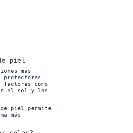
de piel
iones más
s protectores
e factores como
ón al sol y las
de piel permite
rma más
or solar?