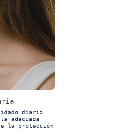
aria
uidado diario
ula adecuada
te la protección