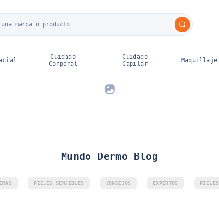
ahorro
Cuidado del
Cuidado
Packs del
bebé
personal
Ahorro
M
A
Cuidado
Cuidado
acial
Maquillaje
Corporal
Capilar
Mundo Dermo Blog
EMAS
PIELES SENSIBLES
CONSEJOS
EXPERTOS
PIELES