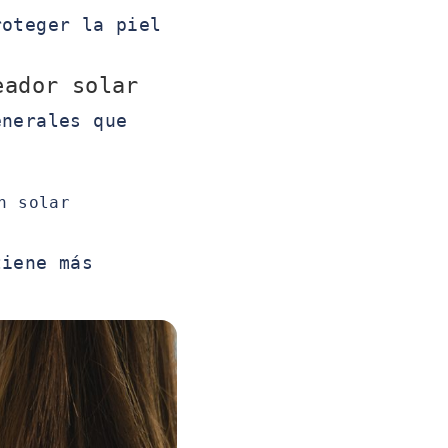
roteger la piel
eador solar
enerales que
n solar
tiene más