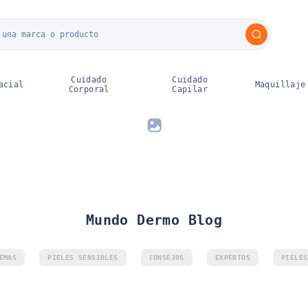
ahorro
Mifarma
Vitami
Prime
y más
 en tus
Hasta 50%
Mi Ahorro
oritos
dscto
Fest
Cuidado
Cuidado
acial
Maquillaje
Corporal
Capilar
Mundo Dermo Blog
EMAS
PIELES SENSIBLES
CONSEJOS
EXPERTOS
PIELES