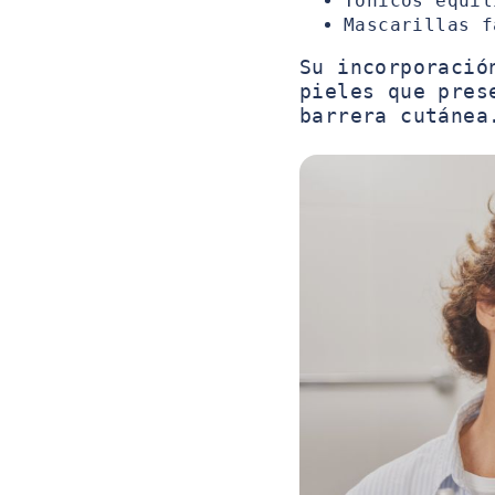
Tónicos equil
Mascarillas f
Su incorporació
pieles que pres
barrera cutánea