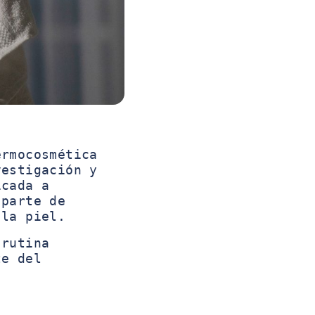
ermocosmética
vestigación y
icada a
 parte de
 la piel.
 rutina
te del