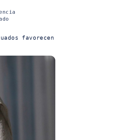
encia
ado
cuados favorecen