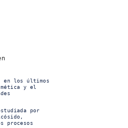
en
, en los últimos
smética y el
ades
studiada por
icósido,
os procesos