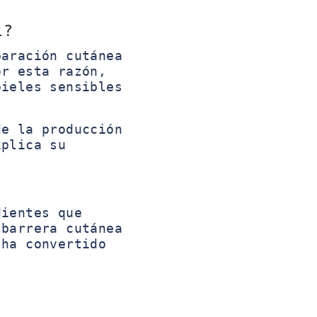
l?
aración cutánea
or esta razón,
pieles sensibles
de la producción
xplica su
ientes que
 barrera cutánea
 ha convertido