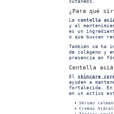
cutáneos.
¿Para qué sir
La
centella asi
y al mantenimie
es un ingredien
o que buscan re
También se ha i
de colágeno y e
presencia en fó
Centella asiá
El
skincare cor
ayuden a manten
fortalecida. En
en un activo es
Sérums calman
Cremas hidrat