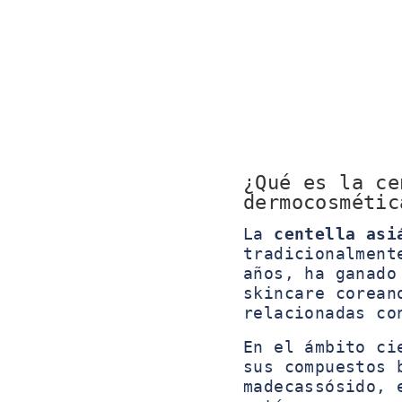
¿Qué es la ce
dermocosmétic
La
centella asi
tradicionalment
años, ha ganado
skincare corean
relacionadas co
En el ámbito c
sus compuestos 
madecassósido, 