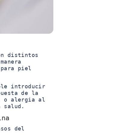
n distintos
 manera
 para piel
ble introducir
puesta de la
l o alergia al
a salud.
ina
asos del