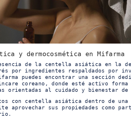
tica y dermocosmética en Mifarma
esencia de la centella asiática en la d
rés por ingredientes respaldados por in
ifarma puedes encontrar una sección ded
incare coreano, donde esté activo forma
as orientadas al cuidado y bienestar de
tos con centella asiática dentro de una
ite aprovechar sus propiedades como par
rio.