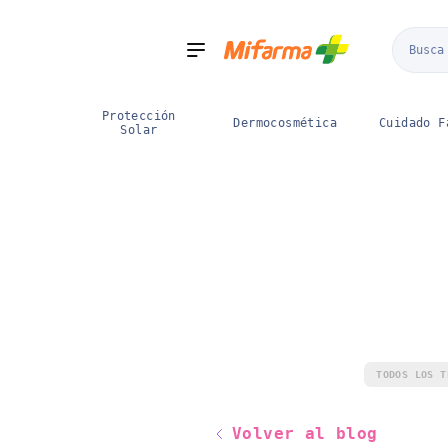
Boticas
sugerencias
5000
Mifarma
Categorías
Cupon del
3x2
Ahorro
fav
Protección
Dermocosmética
Cuidado F
Solar
TODOS LOS T
Volver al blog