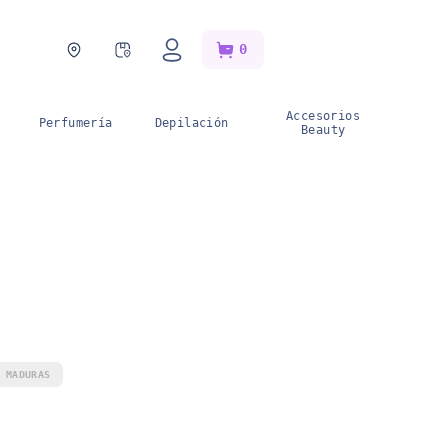
0
nas
Catálogos
Monedero del
Ahorro
Accesorios
Perfumería
Depilación
Beauty
 MADURAS