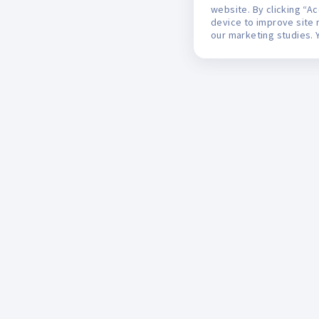
website. By clicking “A
device to improve site 
our marketing studies. 
Mifarma
M
Monedero del Ahorro
L
Programa Apoyo al Paciente
R
Catálogo del mes
R