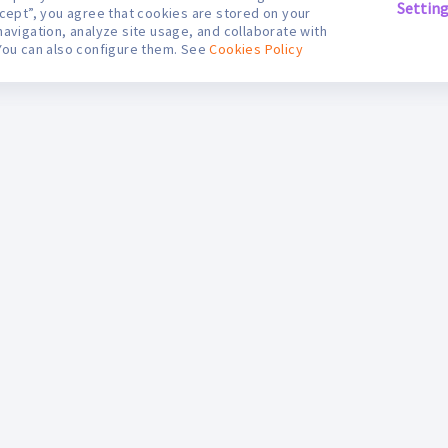
Settin
ccept”, you agree that cookies are stored on your
navigation, analyze site usage, and collaborate with
You can also configure them. See
Cookies Policy
S
ifarma Digital
Contáctanos
egales
Nuestras boticas
etiro en Botica
Información Médica
esultado de Concursos
Consultas y Sugerencias