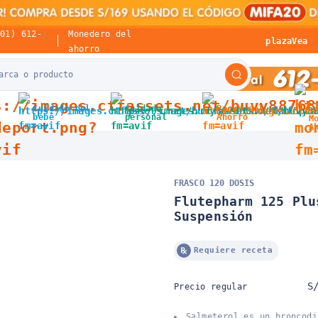
(01) 612-
Monedero del
plazaVea
ahorro
Cuidado del
Cuidado
Packs del
bebé
personal
Ahorro
M
A
FRASCO 120 DOSIS
Flutepharm 125 Plu
Suspensión
Requiere receta
S
Precio regular
Salmeterol es un broncodi