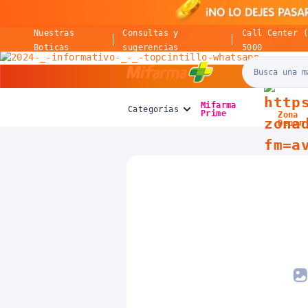
Nuestras
Consultas y
Call Center 
Boticas
sugerencias
5000
Mifarma
Mifarma
Categorías
Prime
Zona
Depor