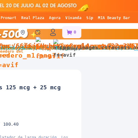
Promart
Real Plaza
Agora
Vivanda
Sip
MIA Beauty Bar
0
Blog
Catálogos
onedero del
horro
s 125 mcg + 25 mcg
/ 100.40
latador de larga duración. Los