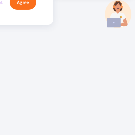
gs
Agree
íguenos
Libro de