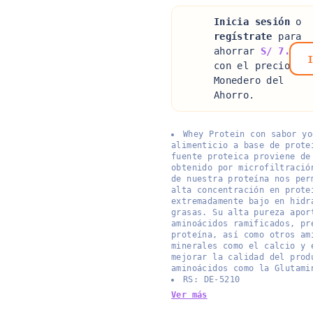
Inicia sesión
o
regístrate
para
ahorrar
S/ 7.40
I
con el precio
Monedero del
Ahorro.
Whey Protein con sabor yo
alimenticio a base de prote
fuente proteica proviene de
obtenido por microfiltració
de nuestra proteína nos per
alta concentración en prote
extremadamente bajo en hidr
grasas. Su alta pureza apor
aminoácidos ramificados, pr
proteína, así como otros am
minerales como el calcio y 
mejorar la calidad del prod
aminoácidos como la Glutami
RS: DE-5210
Ver más