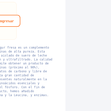
ngresar
gur fresa es un complemento
ínas de alta pureza. Esta
 aislado de suero de leche
n y ultrafiltrado. La calidad
mite obtener un producto de
ínas (próximo al 90%),
atos de carbono y libre de
ta gran cantidad de
esentes naturalmente en la
inoácidos esenciales y
el fósforo. Con el fin de
ucto, hemos añadido
na y la Leucina, y enzimas.