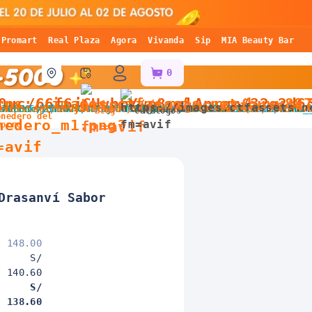
Promart
Real Plaza
Agora
Vivanda
Sip
MIA Beauty Bar
0
Blog
Catálogos
onedero del
horro
Drasanví Sabor
/ 148.00
S/
140.60
S/
138.60