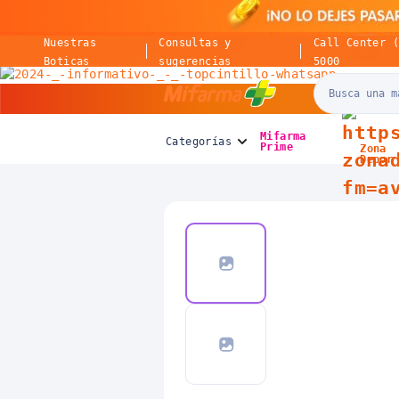
Nuestras
Consultas y
Call Center 
Boticas
sugerencias
5000
Mifarma
Mifarma
Categorías
Prime
Zona
Depor