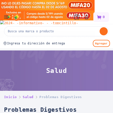
Mifarma
0
Ingresa tu dirección de entrega
Agregar
Salud
Inicio
Salud
Problemas Digestivos
Problemas Digestivos