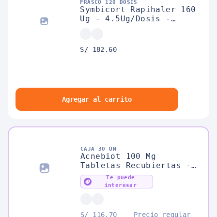
FRASCO 120 DOSIS
Symbicort Rapihaler 160
Ug - 4.5Ug/Dosis -
Frasco 120 DSS
S/ 182.60
Agregar al carrito
CAJA 30 UN
Acnebiot 100 Mg
Tabletas Recubiertas -
Caja 30 UN
Te puede
interesar
S/ 116.70
Precio regular