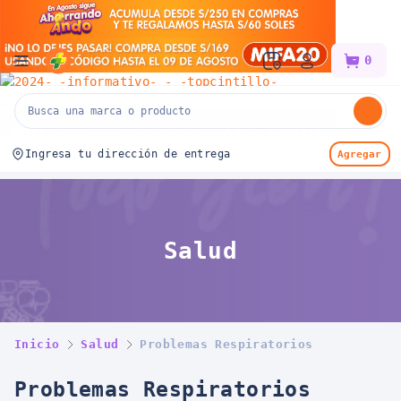
Mifarma
0
Ingresa tu dirección de entrega
Agregar
Salud
Inicio
Salud
Problemas Respiratorios
Problemas Respiratorios