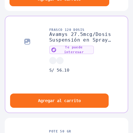
FRASCO 120 DOSIS
Avamys 27.5mcg/Dosis
Suspensión en Spray
Nasal - Frasco 120 DSS
Te puede
interesar
S/ 56.10
Agregar al carrito
POTE 50 GR